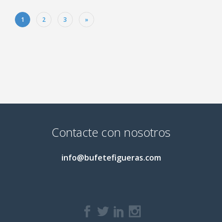
1
2
3
»
Contacte con nosotros
info@bufetefigueras.com