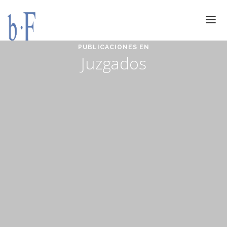
PUBLICACIONES EN
SERVICIOS
Juzgados
JURÍDICOS
ESPECIALIZACIÓN
CALIDAD
BLOG
DOCUMENTACIÓN
CONTACTO
AVISO LEGAL