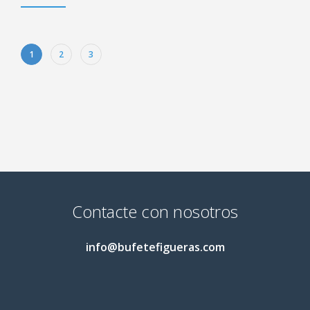
1
2
3
Contacte con nosotros
info@bufetefigueras.com