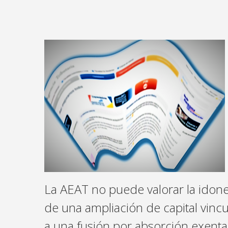
La AEAT no puede valorar la idon
de una ampliación de capital vinc
a una fusión por absorción exent