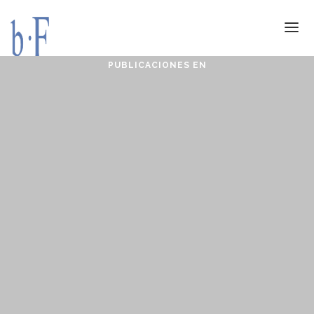
PUBLICACIONES EN
SERVICIOS
JURÍDICOS
ESPECIALIZACIÓN
CALIDAD
BLOG
DOCUMENTACIÓN
CONTACTO
AVISO LEGAL