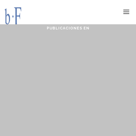
PUBLICACIONES EN
SERVICIOS
JURÍDICOS
ESPECIALIZACIÓN
CALIDAD
BLOG
DOCUMENTACIÓN
CONTACTO
AVISO LEGAL