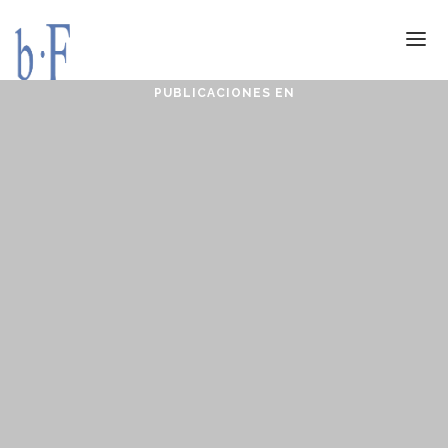
PUBLICACIONES EN
SERVICIOS
JURÍDICOS
ESPECIALIZACIÓN
CALIDAD
BLOG
DOCUMENTACIÓN
CONTACTO
AVISO LEGAL