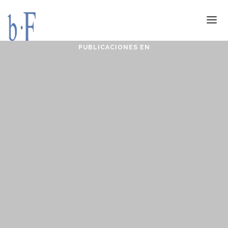
PUBLICACIONES EN
SERVICIOS
JURÍDICOS
ESPECIALIZACIÓN
CALIDAD
BLOG
DOCUMENTACIÓN
CONTACTO
AVISO LEGAL