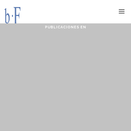
PUBLICACIONES EN
SERVICIOS
JURÍDICOS
ESPECIALIZACIÓN
CALIDAD
BLOG
DOCUMENTACIÓN
CONTACTO
AVISO LEGAL