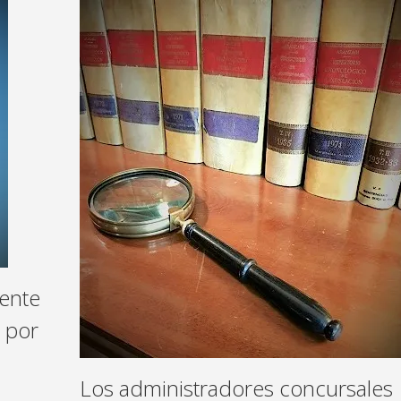
mente
s por
Los administradores concursales