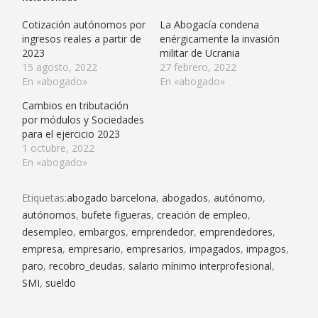
Cotización autónomos por
La Abogacía condena
ingresos reales a partir de
enérgicamente la invasión
2023
militar de Ucrania
15 agosto, 2022
27 febrero, 2022
En «abogado»
En «abogado»
Cambios en tributación
por módulos y Sociedades
para el ejercicio 2023
1 octubre, 2022
En «abogado»
Etiquetas:
abogado barcelona
,
abogados
,
autónomo
,
autónomos
,
bufete figueras
,
creación de empleo
,
desempleo
,
embargos
,
emprendedor
,
emprendedores
,
empresa
,
empresario
,
empresarios
,
impagados
,
impagos
,
paro
,
recobro_deudas
,
salario mínimo interprofesional
,
SMI
,
sueldo