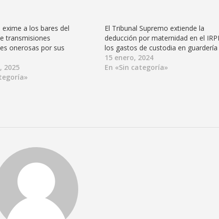
 exime a los bares del
El Tribunal Supremo extiende la
e transmisiones
deducción por maternidad en el IRP
les onerosas por sus
los gastos de custodia en guardería
15 enero, 2024
, 2025
En «Sin categoría»
tegoría»