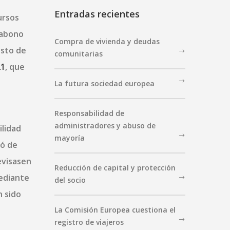
Entradas recientes
ursos
 abono
Compra de vivienda y deudas
esto de
comunitarias
21
, que
s
La futura sociedad europea
Responsabilidad de
administradores y abuso de
ilidad
mayoría
tó de
evisasen
Reducción de capital y protección
mediante
del socio
n sido
La Comisión Europea cuestiona el
registro de viajeros