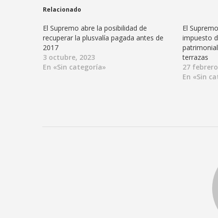
Relacionado
El Supremo abre la posibilidad de
El Supremo
recuperar la plusvalía pagada antes de
impuesto d
2017
patrimonia
3 octubre, 2023
terrazas
En «Sin categoría»
27 febrero
En «Sin ca