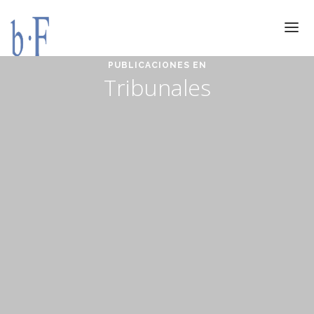
PUBLICACIONES EN
SERVICIOS
Tribunales
JURÍDICOS
ESPECIALIZACIÓN
CALIDAD
BLOG
DOCUMENTACIÓN
CONTACTO
AVISO LEGAL