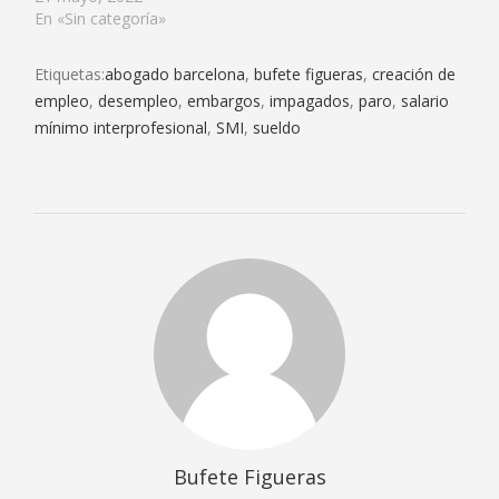
En «Sin categoría»
Etiquetas:
abogado barcelona
,
bufete figueras
,
creación de
empleo
,
desempleo
,
embargos
,
impagados
,
paro
,
salario
mínimo interprofesional
,
SMI
,
sueldo
Bufete Figueras