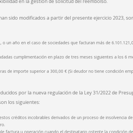
xibilidad en la gestión de solicitud del reembolso.
han sido modificados a partir del presente ejercicio 2023, so
, o un año en el caso de sociedades que facturan más de 6.101.121,
eudadas cumplimentación en plazo de tres meses siguientes a los 6 m
as de importe superior a 300,00 € (Si deudor no tiene condición emp
oducidos por la nueva regulación de la Ley 31/2022 de Pres
son los siguientes:
estos créditos incobrables derivados de un proceso de insolvencia de
ro.
le factura u operación cuando el destinatario ostente la condición d