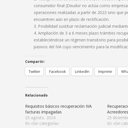
consumidor final (Deudor no actúa como empresario
operaciones realizadas a partir de 2023 sino que pr
encuentren aún en plazo de rectificación.
Posibilidad sustituir reclamación judicial media
Ampliación de 3 a 6 meses plazo trámites recuper
estableciéndose un régimen transitorio para posibi
pasivos del IVA cuyo vencimiento para la modifica
Compartir:
Twitter
Facebook
LinkedIn
Imprimir
Wha
Relacionado
Requisitos básicos recuperación IVA
Recuperaci
facturas impagadas
Acreedore
25 agosto, 2024
25 diciemb
En «Sin categoría»
En «Sin cat