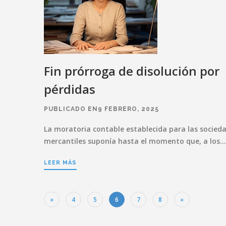
Fin prórroga de disolución por
pérdidas
PUBLICADO EN9 FEBRERO, 2025
La moratoria contable establecida para las socied
mercantiles suponía hasta el momento que, a los…
LEER MÁS
«
4
5
6
7
8
»